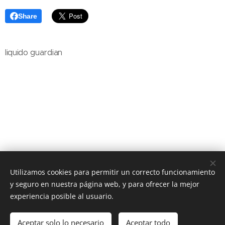
Share
liquido guardian
Utilizamos cookies para permitir un correcto funcionamiento
y seguro en nuestra página web, y para ofrecer la mejor
experiencia posible al usuario.
© 2012 Química Solutions Todos los derechos reservados.
Aceptar solo lo necesario
Aceptar todo